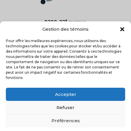
e
9200, 22
avenue
Saint-Georges, Qc
Gestion des témoins
G5Y 7R6
Pour offrir les meilleures expériences, nous utilisons des
technologies telles que les cookies pour stocker et/ou accéder à
418-227-2025
des informations sur votre appareil. Consentir à ces technologies

nous permettra de traiter des données telles que le
comportement de navigation ou des identifiants uniques sur ce
site. Le fait de ne pas consentir ou de retirer son consentement
peut avoir un impact négatif sur certaines fonctionnalités et
fonctions.
Accepter
Refuser
Préférences
Conception web : Impression GP
– Droits