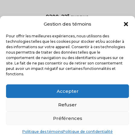
e
9200, 22
avenue
Saint-Georges, Qc
Gestion des témoins
G5Y 7R6
Pour offrir les meilleures expériences, nous utilisons des
technologies telles que les cookies pour stocker et/ou accéder à
418-227-2025
des informations sur votre appareil. Consentir à ces technologies
nous permettra de traiter des données telles que le

comportement de navigation ou des identifiants uniques sur ce
site. Le fait de ne pas consentir ou de retirer son consentement
peut avoir un impact négatif sur certaines fonctionnalités et
fonctions.
Accepter
Refuser
Préférences
Conception web : Impression GP
– Droits
réservés © Le Rappel 2023
Politique des témoins
Politique de confidentialité