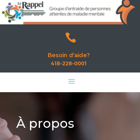

Besoin d'aide?
418-228-0001
À propos