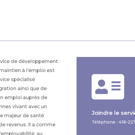
rvice de développement
maintien à l’emploi est

vice spécialisé
gration ainsi que de
 en emploi auprès de
onnes
vivant avec un
Joindre le ser
le majeur de santé
Téléphone : 418-22
 de revenus. Il a comme
’employabilité, au