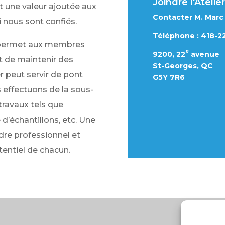
Joindre l'Ateli
t une valeur ajoutée aux
Contacter M. Marc
i nous sont confiés.
Téléphone : 418-22
 permet aux membres
e
9200, 22
avenue
et de maintenir des
St-Georges, QC
r peut servir de pont
G5Y 7R6
s effectuons de la sous-
 travaux tels que
 d’échantillons, etc. Une
dre professionnel et
tentiel de chacun.