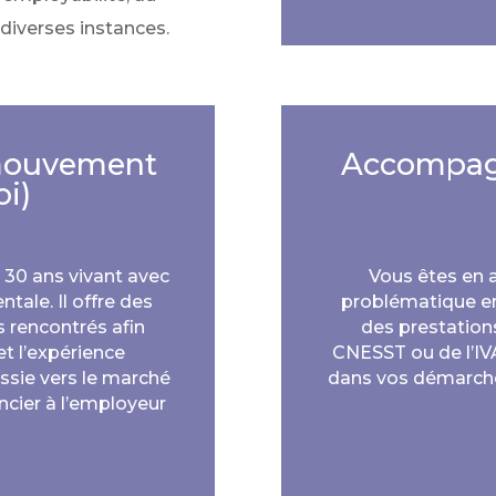
e diverses instances.
mouvement
Accompag
oi)
 30 ans vivant avec
Vous êtes en ar
ale. Il offre des
problématique en
s rencontrés afin
des prestations
t l’expérience
CNESST ou de l’I
ussie vers le marché
dans vos démarche
ancier à l’employeur