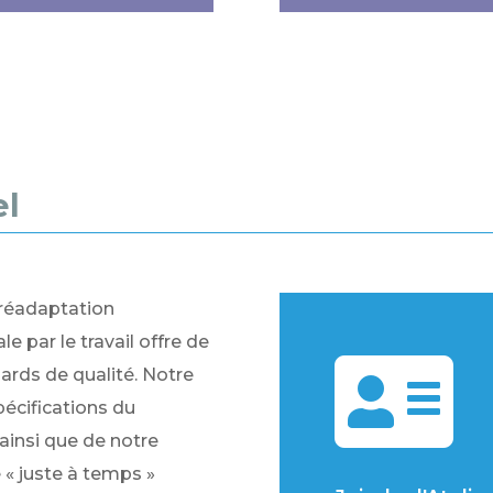
el
e réadaptation
e par le travail offre de

ards de qualité. Notre
pécifications du
 ainsi que de notre
 « juste à temps »