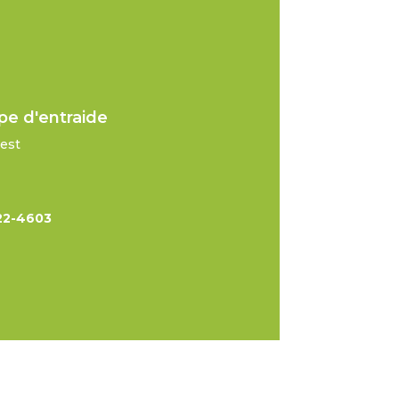
pe d'entraide
uest
22-4603