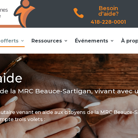
Besoin

d'aide?
418-228-0001
offerts
Ressources
Événements
À pro
aide
 de la MRC Beauce-Sartigan, vivant avec 
aire venant en aide aux citoyens de la MRC Beauce-S
mpte trois volets :