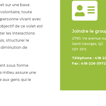

et sur une base
volontaire, toute
personne
vivant avec
’objectif de ce volet est
Joindre le grou
r les interactions
2790, 1re avenue o
is, structurer le
Saint-Georges, QC
a diminution de
G5Y 3P3
Téléphone : 418-2
Fax : 418-226-3972
ulent sous forme
Le milieu assure une
 aux gens qui le