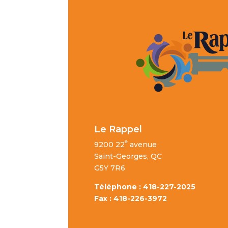
Le Rappel
e
9200 22
avenue
Saint-Georges, QC
G5Y 7R6
Téléphone : 418-227-2025
Fax : 418-226-3972