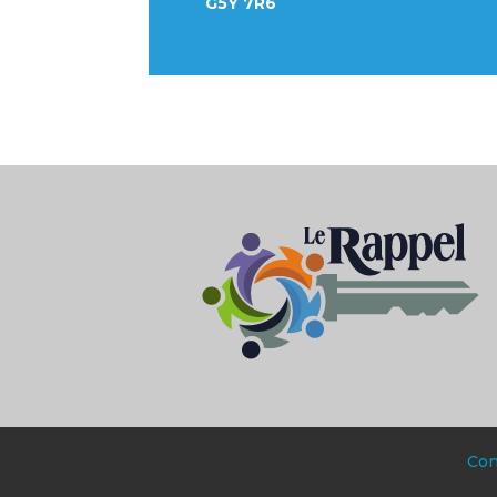
G5Y 7R6
Con