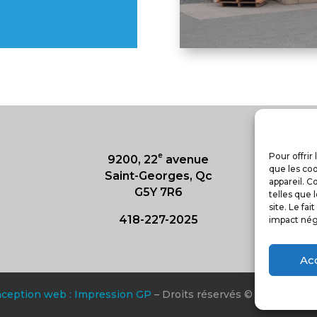
e
Pour offrir
9200, 22
avenue
que les coo
Saint-Georges, Qc
appareil. 
G5Y 7R6
telles que
site. Le fa
418-227-2025
impact néga
Ac
ception web : Impression GP
– Droits réservés © Le Rappel 