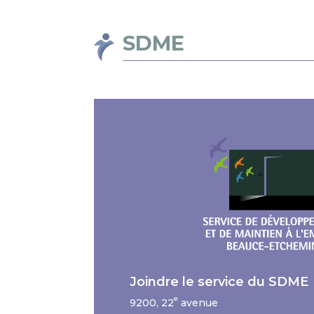
SDME
Joindre le service du SDME
e
9200, 22
avenue