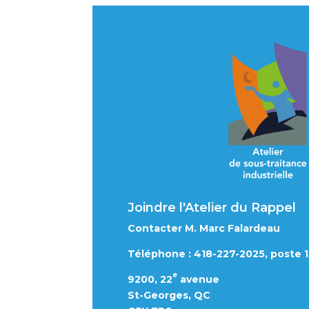
Joindre l'Atelier du Rappel
Contacter M. Marc Falardeau
Téléphone : 418-227-2025, poste 
e
9200, 22
avenue
St-Georges, QC