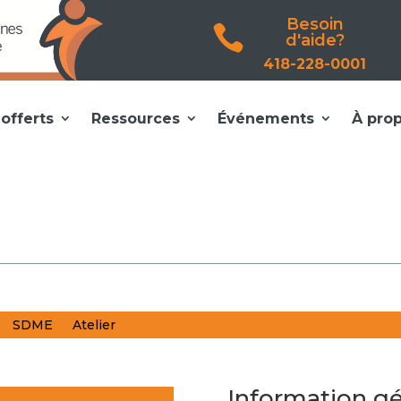
Besoin

d'aide?
418-228-0001
offerts
Ressources
Événements
À pro
SDME
Atelier
Information gé