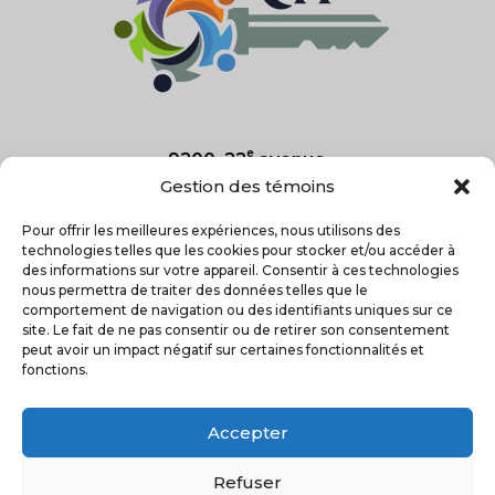
e
9200, 22
avenue
Saint-Georges, Qc
Gestion des témoins
G5Y 7R6
Pour offrir les meilleures expériences, nous utilisons des
technologies telles que les cookies pour stocker et/ou accéder à
418-227-2025
des informations sur votre appareil. Consentir à ces technologies
nous permettra de traiter des données telles que le

comportement de navigation ou des identifiants uniques sur ce
site. Le fait de ne pas consentir ou de retirer son consentement
peut avoir un impact négatif sur certaines fonctionnalités et
fonctions.
Accepter
Refuser