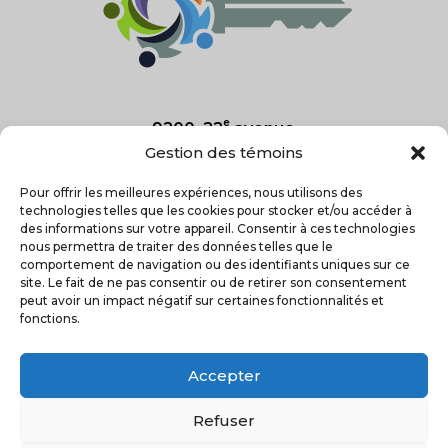
e
9200, 22
avenue
Saint-Georges, Qc
Gestion des témoins
G5Y 7R6
Pour offrir les meilleures expériences, nous utilisons des
technologies telles que les cookies pour stocker et/ou accéder à
418-227-2025
des informations sur votre appareil. Consentir à ces technologies
nous permettra de traiter des données telles que le

comportement de navigation ou des identifiants uniques sur ce
site. Le fait de ne pas consentir ou de retirer son consentement
peut avoir un impact négatif sur certaines fonctionnalités et
fonctions.
Accepter
Refuser