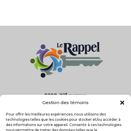
e
9200, 22
avenue
Saint-Georges, Qc
Gestion des témoins
G5Y 7R6
Pour offrir les meilleures expériences, nous utilisons des
technologies telles que les cookies pour stocker et/ou accéder à
418-227-2025
des informations sur votre appareil. Consentir à ces technologies
nous permettra de traiter des données telles que le