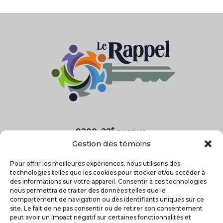
e
9200, 22
avenue
Saint-Georges, Qc
Gestion des témoins
G5Y 7R6
Pour offrir les meilleures expériences, nous utilisons des
technologies telles que les cookies pour stocker et/ou accéder à
418-227-2025
des informations sur votre appareil. Consentir à ces technologies
nous permettra de traiter des données telles que le

comportement de navigation ou des identifiants uniques sur ce
site. Le fait de ne pas consentir ou de retirer son consentement
peut avoir un impact négatif sur certaines fonctionnalités et