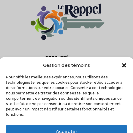
e
9200, 22
avenue
Saint-Georges, Qc
Gestion des témoins
G5Y 7R6
Pour offrir les meilleures expériences, nous utilisons des
technologies telles que les cookies pour stocker et/ou accéder à
418-227-2025
des informations sur votre appareil. Consentir à ces technologies

nous permettra de traiter des données telles que le
comportement de navigation ou des identifiants uniques sur ce
site. Le fait de ne pas consentir ou de retirer son consentement
peut avoir un impact négatif sur certaines fonctionnalités et
fonctions.
Accepter