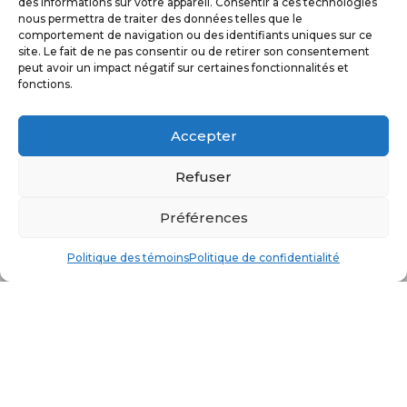
des informations sur votre appareil. Consentir à ces technologies
nous permettra de traiter des données telles que le
comportement de navigation ou des identifiants uniques sur ce
site. Le fait de ne pas consentir ou de retirer son consentement
e
9200, 22
avenue
peut avoir un impact négatif sur certaines fonctionnalités et
Saint-Georges, Qc
fonctions.
G5Y 7R6
Accepter
418-227-2025

Refuser
Préférences
Politique des témoins
Politique de confidentialité
Conception web : Impression GP
– Droits
réservés © Le Rappel 2023